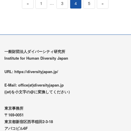
投
ペ
…
ペ
ペ
ペ
«
1
3
4
5
»
稿
ー
ー
ー
ー
の
ジ
ジ
ジ
ジ
ペ
ー
一般財団法人ダイバーシティ研究所
Institute for Human Diversity Japan
ジ
URL: https://diversityjapan.jp/
送
E-Mail: office(at)diversityjapan.jp
り
((at)を小文字の@に変換してください）
東京事務所
〒169-0051
東京都新宿区西早稲田2-3-18
アバコビル6F