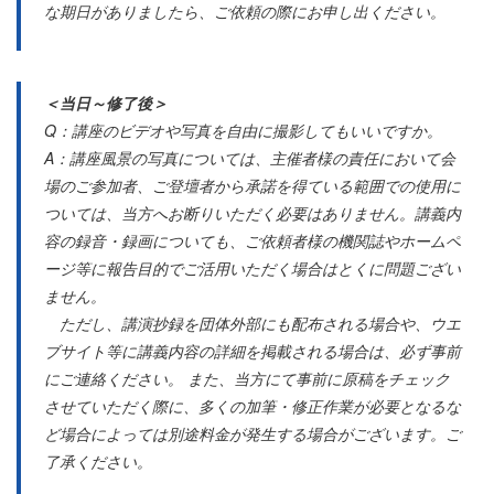
な期日がありましたら、ご依頼の際にお申し出ください。
＜当日～修了後＞
Q：講座のビデオや写真を自由に撮影してもいいですか。
A：講座風景の写真については、主催者様の責任において会
場のご参加者、ご登壇者から承諾を得ている範囲での使用に
ついては、当方へお断りいただく必要はありません。講義内
容の録音・録画についても、ご依頼者様の機関誌やホームペ
ージ等に報告目的でご活用いただく場合はとくに問題ござい
ません。
ただし、講演抄録を団体外部にも配布される場合や、ウエ
ブサイト等に講義内容の詳細を掲載される場合は、必ず事前
にご連絡ください。 また、当方にて事前に原稿をチェック
させていただく際に、多くの加筆・修正作業が必要となるな
ど場合によっては別途料金が発生する場合がございます。ご
了承ください。