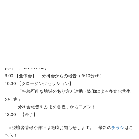
14:45 【分科会】
（１） 広域連携での多文化共生の推進
（２） 多職種連携による地域福祉の取り組み
（３） 外国人労働の課題と解決
（４） 多文化共生時代における災害時対応
（５） 人材と資金のキャパシティビルディング
17:30 【終了】
第2日（9:00〜12:00）
9:00 【全体会】 分科会からの報告（＠10分×5）
10:30 【クロージングセッション】
「持続可能な地域のあり方と連携・協働による多文化共生
の推進」
分科会報告をふまえ各省庁からコメント
12:00 【終了】
※登壇者情報や詳細は随時お知らせします。 最新の
チラシ
はこ
ちら！