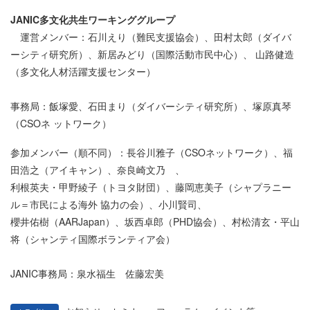
JANIC多文化共生ワーキンググループ
運営メンバー：石川えり（難民支援協会）、田村太郎（ダイバ
ーシティ研究所）、新居みどり（国際活動市民中心）、 山路健造
（多文化人材活躍支援センター）
事務局：飯塚愛、石田まり（ダイバーシティ研究所）、塚原真琴
（CSOネ ットワーク）
参加メンバー（順不同）：長谷川雅子（CSOネットワーク）、福
田浩之（アイキャン）、奈良崎文乃 、
利根英夫・甲野綾子（トヨタ財団）、藤岡恵美子（シャプラニー
ル＝市民による海外 協力の会）、小川賢司、
櫻井佑樹（AARJapan）、坂西卓郎（PHD協会）、村松清玄・平山
将（シャンティ国際ボランティア会）
JANIC事務局：泉水福生 佐藤宏美